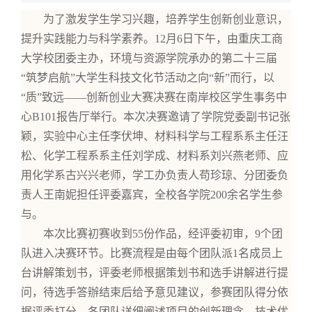
为了激发学生学习兴趣，培养学生创新创业意识，
提升实践能力与科学素养。12月6日下午，由重庆工商
大学校团委主办，环境与资源学院承办的第二十三届
“筑梦启航”大学生科技文化节活动之向“新”而行，以
“质”致远——创新创业大赛决赛在南岸校区学生事务中
心B101报告厅举行。本次决赛邀请了学院党委副书记张
颖，实验中心主任李伏坤、材料科学与工程系系主任汪
松、化学工程系系主任刘学成、材料系刘兴燕老师、应
用化学系古兴兴老师，学工办负责人苟珍琼、分团委负
责人王南妮担任评委嘉宾，全校各学院200余名学生参
与。
本次比赛初赛收到55份作品，经评委初审，9个团
队进入决赛环节。比赛流程是由每个团队派1名成员上
台讲解策划书，评委老师根据策划书和选手讲解进行提
问，待选手答辦结束后给予意见建议，参赛团队得分依
据评委打分。各团队详细阐述项目的创新理念、技术优